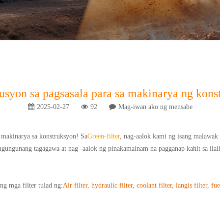
usyon sa pagsasala para sa makinarya ng kons
2025-02-27
92
Mag-iwan ako ng mensahe
 makinarya sa konstruksyon! Sa
Green-filter
, nag-aalok kami ng isang malawak 
ngungunang tagagawa at nag -aalok ng pinakamainam na pagganap kahit sa ila
g mga filter tulad ng:
Air filter, hydraulic filter, coolant filter, langis filter, fuel