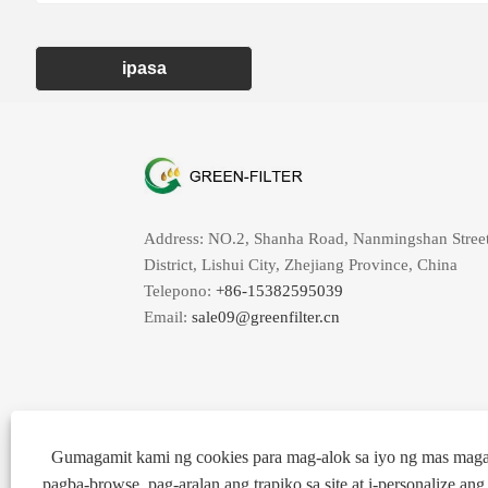
ipasa
Address: NO.2, Shanha Road, Nanmingshan Street
District, Lishui City, Zhejiang Province, China
Telepono:
+86-15382595039
Email:
sale09@greenfilter.cn
Gumagamit kami ng cookies para mag-alok sa iyo ng mas mag
pagba-browse, pag-aralan ang trapiko sa site at i-personalize an