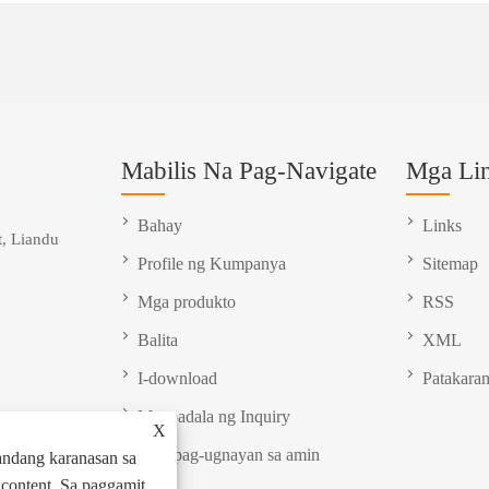
Mabilis Na Pag-Navigate
Mga Li
Bahay
Links
, Liandu
Profile ng Kumpanya
Sitemap
Mga produkto
RSS
Balita
XML
I-download
Patakaran
Magpadala ng Inquiry
X
Makipag-ugnayan sa amin
andang karanasan sa
g content. Sa paggamit