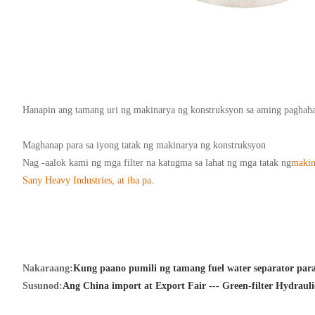
Hanapin ang tamang uri ng makinarya ng konstruksyon sa aming paghaham
Maghanap para sa iyong tatak ng makinarya ng konstruksyon
Nag -aalok kami ng mga filter na katugma sa lahat ng mga tatak ng
makin
Sany Heavy Industries, at iba pa
.
Nakaraang:
Kung paano pumili ng tamang fuel water separator para 
Susunod:
Ang China import at Export Fair --- Green-filter Hydraulic