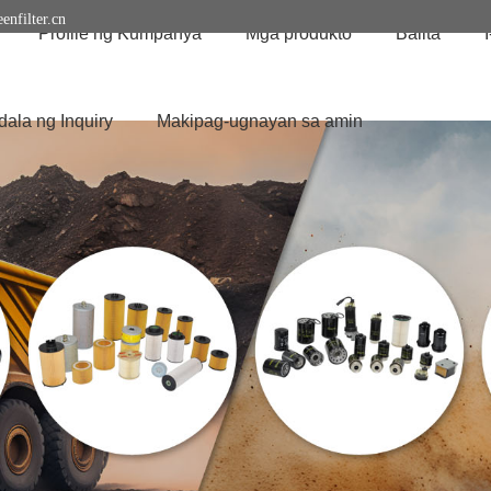
enfilter.cn
Profile ng Kumpanya
Mga produkto
Balita
ala ng Inquiry
Makipag-ugnayan sa amin