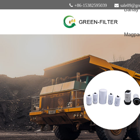
+86-15382595039
sale09@gre
Bahay
Magpad