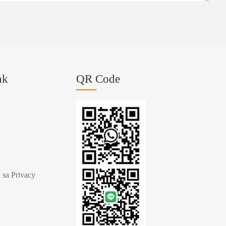
nk
QR Code
 sa Privacy